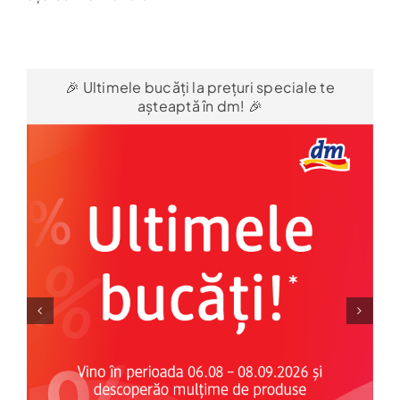
Harta
🎉 Ultimele bucăți la prețuri speciale te
așteaptă în dm! 🎉