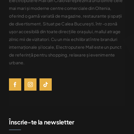
Electroputere Mall din Craiova reprezintă unul dintre cele
mai mari şi moderne centre comerciale din Oltenia,
oferind o gamă variată de magazine, restaurante şi spaţii
de divertisment. Situat pe Calea Bucureşti, într-o zonă
uşor accesibilă din toate direcţiile oraşului, mallul atrage
zilnic mii de vizitatori. Cu un mix echilibrat între branduri
internaţionale şi locale, Electroputere Mall este un punct
de referinţă pentru shopping, relaxare şi evenimente
urbane.
Înscrie-te la newsletter