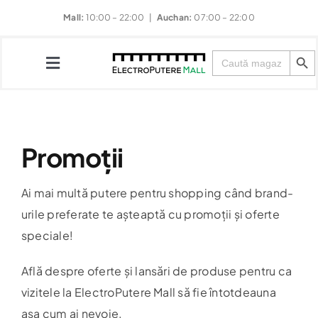
Skip
Mall:
10:00 – 22:00 |
Auchan:
07:00 – 22:00
to
Search Button
content
Search
for:
Toggle
Navigation
Magazine
Promoții
Restaurante
Ai mai multă putere pentru shopping când brand-
urile preferate te așteaptă cu promoții și oferte
Divertisment
speciale!
Evenimente
Află despre oferte și lansări de produse pentru ca
vizitele la ElectroPutere Mall să fie întotdeauna
Noutăți & Promoții
așa cum ai nevoie.