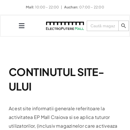
Skip
Mall:
10:00 – 22:00 |
Auchan:
07:00 – 22:00
to
Search Button
content
Search
for:
Toggle
Navigation
Magazine
CONTINUTUL SITE-
Restaurante
ULUI
Divertisment
Evenimente
Acest site informatii generale referitoare la
activitatea EP Mall Craiova si se aplica tuturor
Noutăți & Promoții
utilizatorilor, (inclusiv magazinelor care activeaza