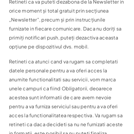
Retineti ca va puteti dezabona de la Newsletter in
orice moment și total gratuit prin secțiunea
„Newsletter”, precum și prin instrucțiunile
furnizate in fiecare comunicare. Daca nu doriți sa
primiți notificari push, puteți dezactiva aceasta
opțiune pe dispozitivul dvs. mobil.
Retineti ca atunci cand va rugam sa completati
datele personale pentru a va oferi acces la
anumite functionalitati sau servicii, vom marca
unele campuri ca fiind
Obligatorii,
deoarece
acestea sunt informatii de care avem nevoie
pentru a va furniza serviciul sau pentru a va oferi
acces la functionalitatea respectiva. Va rugam sa
retineti ca daca decideti sa nu ne furnizati aceste
in formatii, este posibil sa nu puteti finaliza