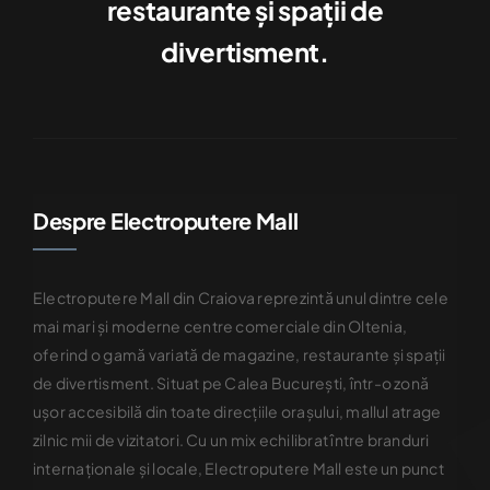
restaurante şi spaţii de
divertisment.
Despre Electroputere Mall
Electroputere Mall din Craiova reprezintă unul dintre cele
mai mari şi moderne centre comerciale din Oltenia,
oferind o gamă variată de magazine, restaurante şi spaţii
de divertisment. Situat pe Calea Bucureşti, într-o zonă
uşor accesibilă din toate direcţiile oraşului, mallul atrage
zilnic mii de vizitatori. Cu un mix echilibrat între branduri
internaţionale şi locale, Electroputere Mall este un punct