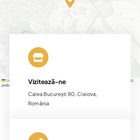
Leaflet
|
Map tiles by
CARTO
, under
CC BY 3.0
. Data by
OpenStreetMap
,
Vizitează-ne
under ODbL.
Calea București 80, Craiova,
România