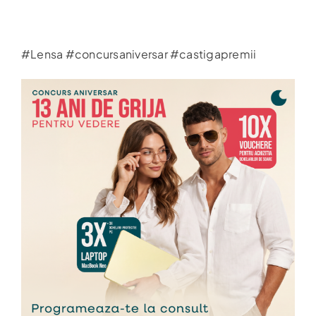
#Lensa #concursaniversar #castigapremii