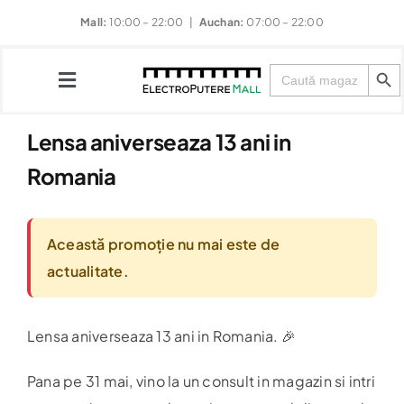
Skip
Mall:
10:00 – 22:00 |
Auchan:
07:00 – 22:00
to
Search Button
content
Search
for:
Toggle
Navigation
Lensa aniverseaza 13 ani in
Magazine
Romania
Restaurante
Această promoție nu mai este de
actualitate.
Divertisment
Evenimente
Lensa aniverseaza 13 ani in Romania. 🎉
Pana pe 31 mai, vino la un consult in magazin si intri
Noutăți & Promoții