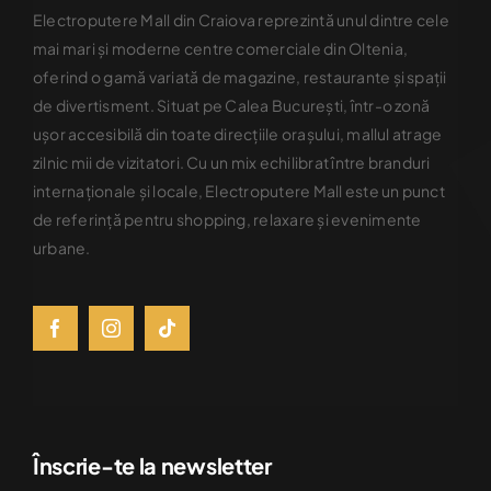
Electroputere Mall din Craiova reprezintă unul dintre cele
mai mari şi moderne centre comerciale din Oltenia,
oferind o gamă variată de magazine, restaurante şi spaţii
de divertisment. Situat pe Calea Bucureşti, într-o zonă
uşor accesibilă din toate direcţiile oraşului, mallul atrage
zilnic mii de vizitatori. Cu un mix echilibrat între branduri
internaţionale şi locale, Electroputere Mall este un punct
de referinţă pentru shopping, relaxare şi evenimente
urbane.
Înscrie-te la newsletter