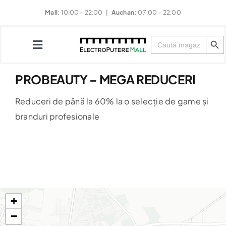
Skip
Mall:
10:00 – 22:00 |
Auchan:
07:00 – 22:00
to
Search Button
content
Search
for:
Toggle
Navigation
PROBEAUTY – MEGA REDUCERI
Magazine
Reduceri de până la 60% la o selecție de game și
branduri profesionale
Restaurante
Divertisment
Evenimente
+
−
Noutăți & Promoții