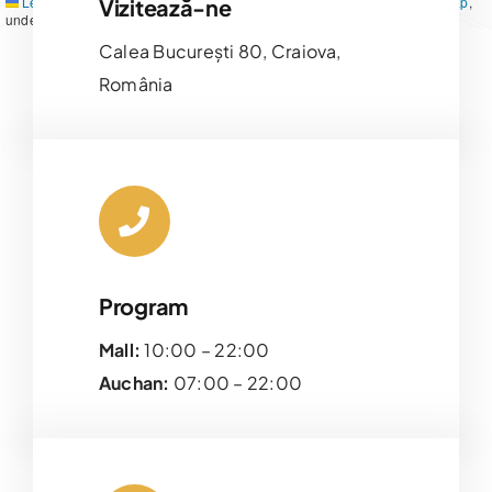
Leaflet
|
Map tiles by
CARTO
, under
CC BY 3.0
. Data by
OpenStreetMap
,
Vizitează-ne
under ODbL.
Calea București 80, Craiova,
România
Program
Mall:
10:00 – 22:00
Auchan:
07:00 – 22:00