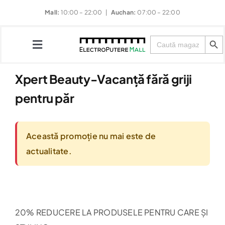
Skip
Mall:
10:00 – 22:00 |
Auchan:
07:00 – 22:00
to
Search Button
content
Search
for:
Toggle
Navigation
Xpert Beauty-Vacanță fără griji
Magazine
pentru păr
Restaurante
Această promoție nu mai este de
actualitate.
Divertisment
Evenimente
20% REDUCERE LA PRODUSELE PENTRU CARE ȘI
Noutăți & Promoții