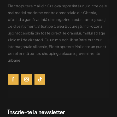
Electroputere Mall din Craiova reprezintă unul dintre cele
mai mari şi moderne centre comerciale din Oltenia,
oferind o gamă variată de magazine, restaurante şi spaţii
de divertisment. Situat pe Calea Bucureşti, într-o zonă
uşor accesibilă din toate direcţiile oraşului, mallul atrage
zilnic mii de vizitatori. Cu un mix echilibrat între branduri
internaţionale şi locale, Electroputere Mall este un punct
de referinţă pentru shopping, relaxare şi evenimente
urbane.
Înscrie-te la newsletter