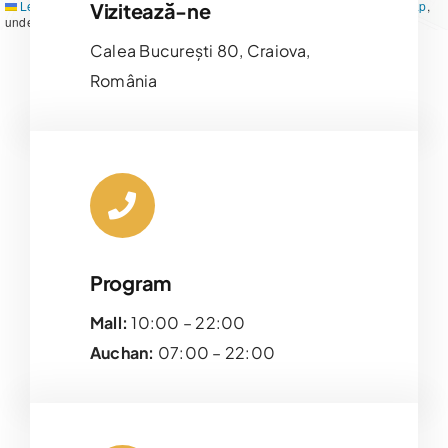
Leaflet
|
Map tiles by
CARTO
, under
CC BY 3.0
. Data by
OpenStreetMap
,
Vizitează-ne
under ODbL.
Calea București 80, Craiova,
România
Program
Mall:
10:00 – 22:00
Auchan:
07:00 – 22:00