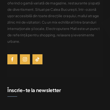
oferind o gamă variată de magazine, restaurante şi spaţii
de divertisment. Situat pe Calea Bucureşti, într-o zonă
uşor accesibilă din toate direcţiile oraşului, mallul atrage
zilnic mii de vizitatori. Cu un mix echilibrat între branduri
internaţionale şi locale, Electroputere Mall este un punct
de referinţă pentru shopping, relaxare şi evenimente
urbane.
Înscrie-te la newsletter