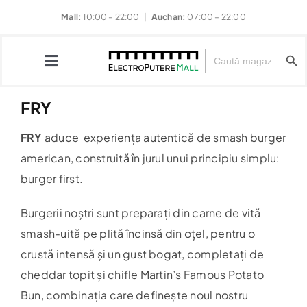
Skip
Mall:
10:00 – 22:00 |
Auchan:
07:00 – 22:00
to
Search Button
content
Search
for:
Toggle
Navigation
FRY
Magazine
FRY
aduce experiența autentică de smash burger
american, construită în jurul unui principiu simplu:
Restaurante
burger first.
Divertisment
Burgerii noștri sunt preparați din carne de vită
smash-uită pe plită încinsă din oțel, pentru o
Evenimente
crustă intensă și un gust bogat, completați de
cheddar topit și chifle Martin’s Famous Potato
Noutăți & Promoții
Bun, combinația care definește noul nostru