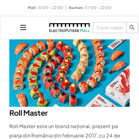
Skip
Mall:
10:00 – 22:00 |
Auchan:
07:00 – 22:00
to
Search Button
content
Search
for:
Toggle
Navigation
Magazine
Restaurante
Divertisment
Roll Master
Evenimente
Roll Master este un brand național, prezent pe
Noutăți & Promoții
piața din România din
februarie
2017, cu 24 de