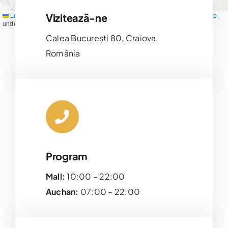
Leaflet
|
Map tiles by
CARTO
, under
CC BY 3.0
. Data by
OpenStreetMap
,
Vizitează-ne
under ODbL.
Calea București 80, Craiova,
România
Program
Mall:
10:00 – 22:00
Auchan:
07:00 – 22:00