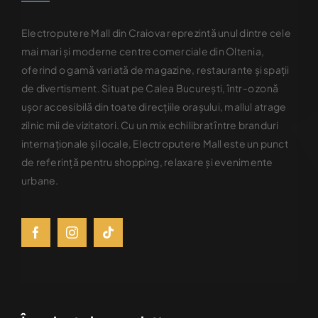
Electroputere Mall din Craiova reprezintă unul dintre cele
mai mari şi moderne centre comerciale din Oltenia,
oferind o gamă variată de magazine, restaurante şi spaţii
de divertisment. Situat pe Calea Bucureşti, într-o zonă
uşor accesibilă din toate direcţiile oraşului, mallul atrage
zilnic mii de vizitatori. Cu un mix echilibrat între branduri
internaţionale şi locale, Electroputere Mall este un punct
de referinţă pentru shopping, relaxare şi evenimente
urbane.