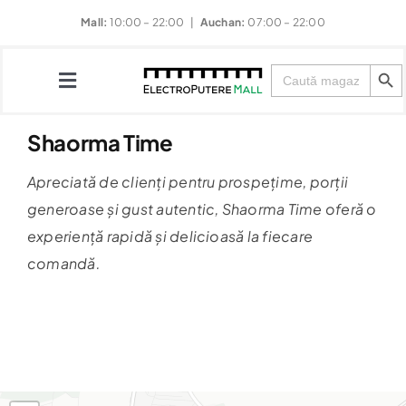
Skip
Mall:
10:00 – 22:00 |
Auchan:
07:00 – 22:00
to
Search Button
content
Search
for:
Toggle
Navigation
Shaorma Time
Magazine
Apreciată de clienți pentru prospețime, porții
generoase și gust autentic, Shaorma Time oferă o
Restaurante
experiență rapidă și delicioasă la fiecare
comandă.
Divertisment
Evenimente
Noutăți & Promoții