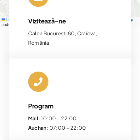
Leaflet
|
Map tiles by
CARTO
, under
CC BY 3.0
. Data by
OpenStreetMap
,
Vizitează-ne
under ODbL.
Calea București 80, Craiova,
România
Program
Mall:
10:00 – 22:00
Auchan:
07:00 – 22:00