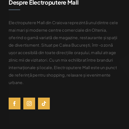
Despre Electroputere Mall
Electroputere Mall din Craiova reprezintă unul dintre cele
mai mari şi moderne centre comerciale din Oltenia,
oferind o gamă variată de magazine, restaurante şi spaţii
de divertisment. Situat pe Calea Bucureşti, într-o zonă
uşor accesibilă din toate direcţiile oraşului, mallul atrage
zilnic mii de vizitatori. Cu un mix echilibrat între branduri
internaţionale şi locale, Electroputere Mall este un punct
de referinţă pentru shopping, relaxare şi evenimente
urbane.