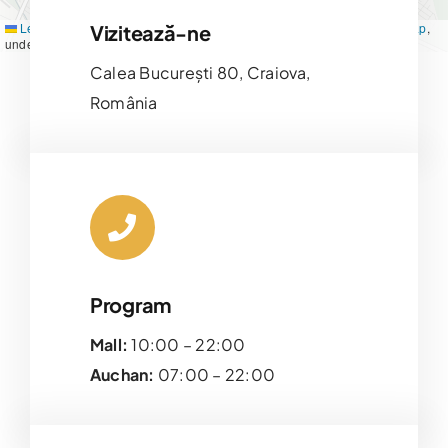
Leaflet
|
Map tiles by
CARTO
, under
CC BY 3.0
. Data by
OpenStreetMap
,
Vizitează-ne
under ODbL.
Calea București 80, Craiova,
România
Program
Mall:
10:00 – 22:00
Auchan:
07:00 – 22:00