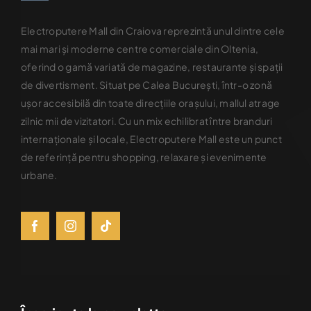
Electroputere Mall din Craiova reprezintă unul dintre cele
mai mari şi moderne centre comerciale din Oltenia,
oferind o gamă variată de magazine, restaurante şi spaţii
de divertisment. Situat pe Calea Bucureşti, într-o zonă
uşor accesibilă din toate direcţiile oraşului, mallul atrage
zilnic mii de vizitatori. Cu un mix echilibrat între branduri
internaţionale şi locale, Electroputere Mall este un punct
de referinţă pentru shopping, relaxare şi evenimente
urbane.