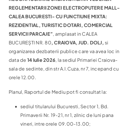
REGLEMENTARII ZONEI ELECTROPUTERE MALL-
Harta
CALEA BUCURESTI- CU FUNCTIUNE MIXTA:
REZIDENTIAL, TURISTIC DOTARI, COMERCIAL
SERVICII PARCAJE
”
, amplasat in CALEA
BUCUREȘTI NR. 80
, CRAIOVA, JUD. DOLJ,
si
organizarea dezbaterii publice care va avea loc in
data de
14 Iulie 2026
, la sediul Primariei Craiova-
sala de sedinte, din str A.I.Cuza, nr 7, incepand cu
orele 12.00.
Planul, Raportul de Mediu pot fi consultat la:
sediul titularului Bucuresti, Sector 1, Bd.
Primaverii Nr. 19-21, nr 1, zilnic de luni pana
vineri, intre orele 09.00-13.00;