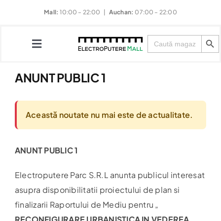
Skip
Mall:
10:00 – 22:00 |
Auchan:
07:00 – 22:00
to
Search Button
content
Search
for:
Toggle
Navigation
ANUNT PUBLIC 1
Magazine
Această noutate nu mai este de actualitate.
Restaurante
ANUNT PUBLIC 1
Divertisment
Electroputere Parc S.R.L anunta publicul interesat
Evenimente
asupra disponibilitatii proiectului de plan si
finalizarii Raportului de Mediu pentru „
Noutăți & Promoții
RECONFIGURARE URBANISTICA IN VEDEREA